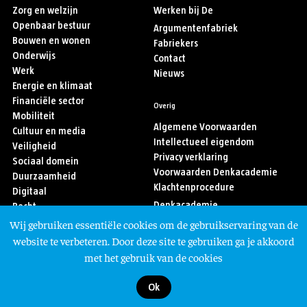
Zorg en welzijn
Werken bij De
Openbaar bestuur
Argumentenfabriek
Bouwen en wonen
Fabriekers
Onderwijs
Contact
Werk
Nieuws
Energie en klimaat
Financiële sector
Overig
Mobiliteit
Algemene Voorwaarden
Cultuur en media
Intellectueel eigendom
Veiligheid
Privacy verklaring
Sociaal domein
Voorwaarden Denkacademie
Duurzaamheid
Klachtenprocedure
Digitaal
Denkacademie
Recht
Sport
Wij gebruiken essentiële cookies om de gebruikservaring van de
Asiel en migratie
Volg ons
website te verbeteren. Door deze site te gebruiken ga je akkoord
met het gebruik van de cookies
Ok