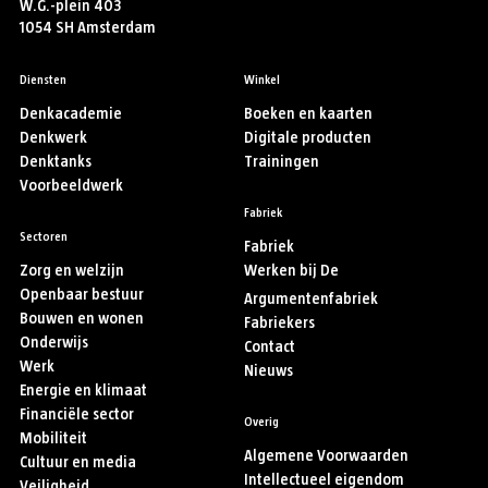
W.G.-plein 403
1054 SH Amsterdam
Diensten
Winkel
Denkacademie
Boeken en kaarten
Denkwerk
Digitale producten
Denktanks
Trainingen
Voorbeeldwerk
Fabriek
Sectoren
Fabriek
Zorg en welzijn
Werken bij De
Openbaar bestuur
Argumentenfabriek
Bouwen en wonen
Fabriekers
Onderwijs
Contact
Werk
Nieuws
Energie en klimaat
Financiële sector
Overig
Mobiliteit
Algemene Voorwaarden
Cultuur en media
Intellectueel eigendom
Veiligheid