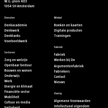
W.G.-plein 403
1054 SH Amsterdam
Diensten
Winkel
Denkacademie
Boeken en kaarten
Denkwerk
Digitale producten
Denktanks
Trainingen
Voorbeeldwerk
Fabriek
Sectoren
Fabriek
Zorg en welzijn
Werken bij De
Openbaar bestuur
Argumentenfabriek
Bouwen en wonen
Fabriekers
Onderwijs
Contact
Werk
Nieuws
Energie en klimaat
Financiële sector
Overig
Mobiliteit
Algemene Voorwaarden
Cultuur en media
Intellectueel eigendom
Veiligheid