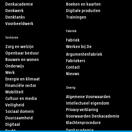
Denkacademie
Boeken en kaarten
Denkwerk
Digitale producten
Denktanks
Trainingen
Voorbeeldwerk
Fabriek
Sectoren
Fabriek
Zorg en welzijn
Werken bij De
Openbaar bestuur
Argumentenfabriek
Bouwen en wonen
Fabriekers
Onderwijs
Contact
Werk
Nieuws
Energie en klimaat
Financiële sector
Overig
Mobiliteit
Algemene Voorwaarden
Cultuur en media
Intellectueel eigendom
Veiligheid
Privacy verklaring
Sociaal domein
Voorwaarden Denkacademie
Duurzaamheid
Klachtenprocedure
Digitaal
Denkacademie
Recht