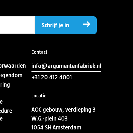
Schrijf je in
Contact
orwaarden
info@argumentenfabriek.nl
 eigendom
+31 20 412 4001
aring
Locatie
e
AOC gebouw, verdieping 3
edure
e
W.G.-plein 403
1054 SH Amsterdam