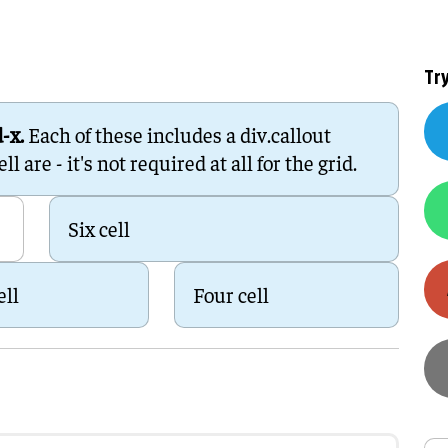
Training en ontwikk
Mobiliteit
Bouwen en
Tr
wonen
d-x.
Each of these includes a div.callout
Financiële sector
 are - it's not required at all for the grid.
Six cell
ell
Four cell