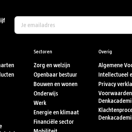
ijf
Sectoren
Overig
aarten
Zorg en welzijn
Algemene Vo
ducten
Openbaar bestuur
Intellectueel
Bouwen en wonen
Privacy verkl
Voorwaarden
Onderwijs
Denkacademi
Werk
Klachtenproc
Energie en klimaat
Denkacademi
Financiële sector
e
Mobiliteit