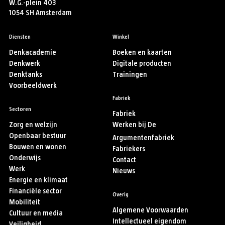
W.G.-plein 403
1054 SH Amsterdam
Diensten
Winkel
Denkacademie
Boeken en kaarten
Denkwerk
Digitale producten
Denktanks
Trainingen
Voorbeeldwerk
Fabriek
Sectoren
Fabriek
Zorg en welzijn
Werken bij De
Openbaar bestuur
Argumentenfabriek
Bouwen en wonen
Fabriekers
Onderwijs
Contact
Werk
Nieuws
Energie en klimaat
Financiële sector
Overig
Mobiliteit
Algemene Voorwaarden
Cultuur en media
Intellectueel eigendom
Veiligheid