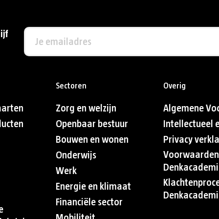
ijf
Sectoren
Overig
aarten
Zorg en welzijn
Algemene Vo
ducten
Openbaar bestuur
Intellectueel
Bouwen en wonen
Privacy verkl
Voorwaarden
Onderwijs
Denkacademi
Werk
Klachtenproc
Energie en klimaat
Denkacademi
Financiële sector
e
Mobiliteit