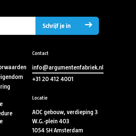
Schrijf je in
Contact
orwaarden
info@argumentenfabriek.nl
 eigendom
+31 20 412 4001
aring
Locatie
e
AOC gebouw, verdieping 3
edure
e
W.G.-plein 403
1054 SH Amsterdam