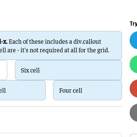
Training en ontwikk
Mobiliteit
Bouwen en
Tr
wonen
d-x.
Each of these includes a div.callout
Financiële sector
 are - it's not required at all for the grid.
Six cell
ell
Four cell