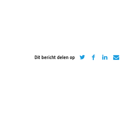
eling
Asiel en migratie
Digitaal
Sport
Dit bericht delen op