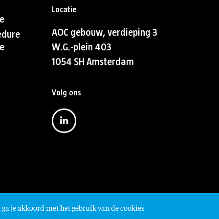
Locatie
e
AOC gebouw, verdieping 3
edure
e
W.G.-plein 403
1054 SH Amsterdam
Volg ons
 ga je akkoord met het gebruik van de cookies