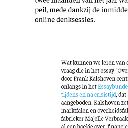
peil, mede dankzij de inmidde
online denksessies.
Wat kunnen we leren van d
vraag die in het essay “Ove
door Frank Kalshoven centr
onlangs in het
Essaybundel
tijdens en na crisistijd
, da
aangeboden. Kalshoven zet
marktfalen en overheidsfa
fabrieker Majelle Verbraak 
al een boekje over, financ