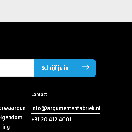
Schrijf je in
Contact
orwaarden
info@argumentenfabriek.nl
 eigendom
+31 20 412 4001
aring