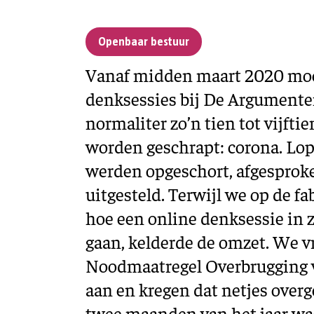
Openbaar bestuur
Vanaf midden maart 2020 moe
denksessies bij De Argumente
normaliter zo’n tien tot vijfti
worden geschrapt: corona. Lo
werden opgeschort, afgesprok
uitgesteld. Terwijl we op de f
hoe een online denksessie in 
gaan, kelderde de omzet. We 
Noodmaatregel Overbrugging
aan en kregen dat netjes overg
twee maanden van het jaar wa