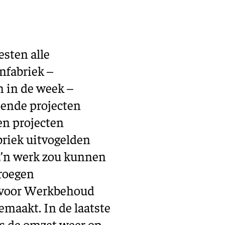
Training en ontwikk
Mobiliteit
Bouwen en
wonen
sten alle
nfabriek –
Financiële sector
en in de week –
pende projecten
en projecten
abriek uitvogelden
z’n werk zou kunnen
vroegen
 voor Werkbehoud
emaakt. In de laatste
s de omzet weer op