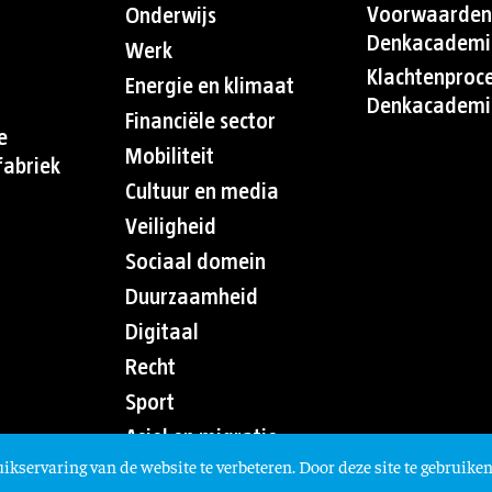
Voorwaarden
Onderwijs
Denkacademi
Werk
Klachtenproc
Energie en klimaat
Denkacademi
Financiële sector
e
Mobiliteit
abriek
Cultuur en media
Veiligheid
Sociaal domein
Duurzaamheid
Digitaal
Recht
Sport
Asiel en migratie
ikservaring van de website te verbeteren. Door deze site te gebruiken