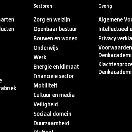
Sectoren
Overig
aarten
Zorg en welzijn
Algemene Vo
ducten
Openbaar bestuur
Intellectueel
Bouwen en wonen
Privacy verkl
Voorwaarden
Onderwijs
Denkacademi
Werk
Klachtenproc
Energie en klimaat
Denkacademi
Financiële sector
e
Mobiliteit
abriek
Cultuur en media
Veiligheid
Sociaal domein
Duurzaamheid