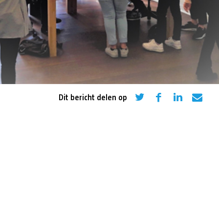
eling
Asiel en migratie
Digitaal
Sport
Dit bericht delen op