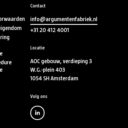
Contact
orwaarden
info@argumentenfabriek.nl
 eigendom
+31 20 412 4001
aring
Locatie
e
AOC gebouw, verdieping 3
edure
e
W.G.-plein 403
1054 SH Amsterdam
Volg ons