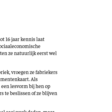
ot 16 jaar kennis laat
sociaaleconomische
en ze natuurlijk eerst wel
iek, vroegen ze fabriekers
gumentenkaart. Als
 een lesvorm bij hen op
s te beslissen of ze blijven
heel saai werk deden, maar