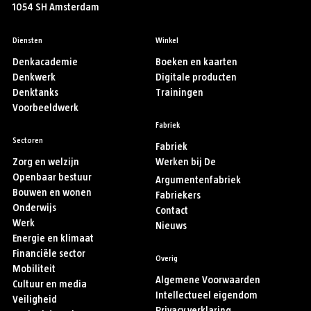
1054 SH Amsterdam
Diensten
Winkel
Denkacademie
Boeken en kaarten
Denkwerk
Digitale producten
Denktanks
Trainingen
Voorbeeldwerk
Fabriek
Sectoren
Fabriek
Zorg en welzijn
Werken bij De
Openbaar bestuur
Argumentenfabriek
Bouwen en wonen
Fabriekers
Onderwijs
Contact
Werk
Nieuws
Energie en klimaat
Financiële sector
Overig
Mobiliteit
Algemene Voorwaarden
Cultuur en media
Intellectueel eigendom
Veiligheid
Privacy verklaring