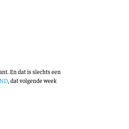
eling
Asiel en migratie
Digitaal
Sport
nt. En dat is slechts een
AND
, dat volgende week