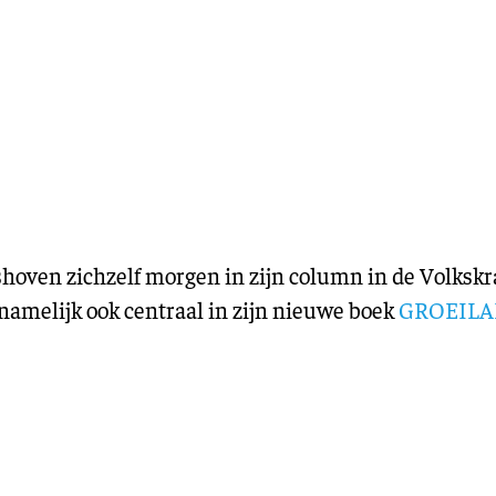
Training en ontwikk
Mobiliteit
Bouwen en
wonen
Financiële sector
hoven zichzelf morgen in zijn column in de Volkskra
 namelijk ook ce
ntraal in zijn nieuwe boek
GROEIL