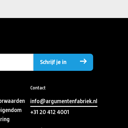
Schrijf je in
Contact
orwaarden
info@argumentenfabriek.nl
 eigendom
+31 20 412 4001
aring