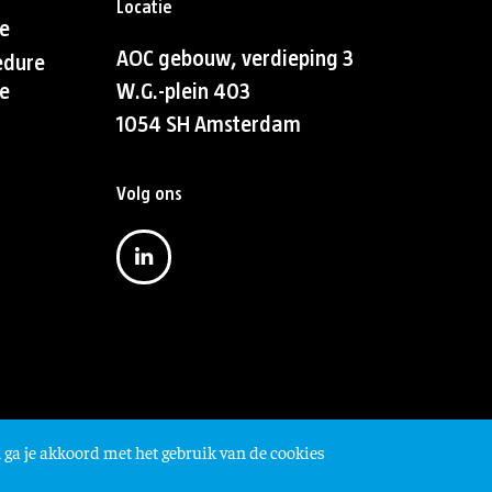
Locatie
e
AOC gebouw, verdieping 3
edure
e
W.G.-plein 403
1054 SH Amsterdam
Volg ons
 ga je akkoord met het gebruik van de cookies