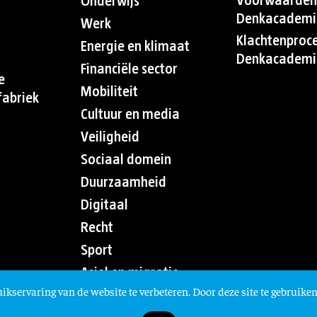
Voorwaarden
Onderwijs
Denkacademi
Werk
Klachtenproc
Energie en klimaat
Denkacademi
Financiële sector
e
Mobiliteit
abriek
Cultuur en media
Veiligheid
Sociaal domein
Duurzaamheid
Digitaal
Recht
Sport
Asiel en migratie
ikservaring van de website te verbeteren. Door deze site te gebruiken