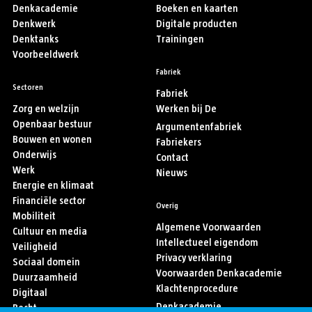
Denkacademie
Boeken en kaarten
Denkwerk
Digitale producten
Denktanks
Trainingen
Voorbeeldwerk
Fabriek
Sectoren
Fabriek
Zorg en welzijn
Werken bij De
Openbaar bestuur
Argumentenfabriek
Bouwen en wonen
Fabriekers
Onderwijs
Contact
Werk
Nieuws
Energie en klimaat
Financiële sector
Overig
Mobiliteit
Algemene Voorwaarden
Cultuur en media
Intellectueel eigendom
Veiligheid
Privacy verklaring
Sociaal domein
Voorwaarden Denkacademie
Duurzaamheid
Klachtenprocedure
Digitaal
Denkacademie
Recht