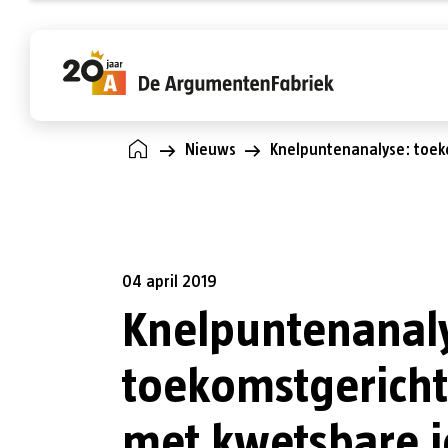
Nieuws
Knelpuntenanalyse: toek
Diensten
Sectoren
Fabriek
Winkel
We maken complexe onderwerpen
Bij de fabriek werken specialisten die v
Maak hier kennis met de mensen die de
Hier vind je onze boeken, kaarten en
overzichtelijk en zorgen voor draagvlak
ervaring hebben met vraagstukken uit
fabriek maken: de fabriekers. De
trainingen.
met tastbaar resultaat.
specifieke sectoren.
Argumentenfabriek is een dynamische 
04 april 2019
informele organisatie waar goed
Knelpuntenanal
Voorbeeldwerk
Overzicht
opgeleide, creatieve mensen zich thuis
voelen.
toekomstgerich
Overzicht
met kwetsbare 