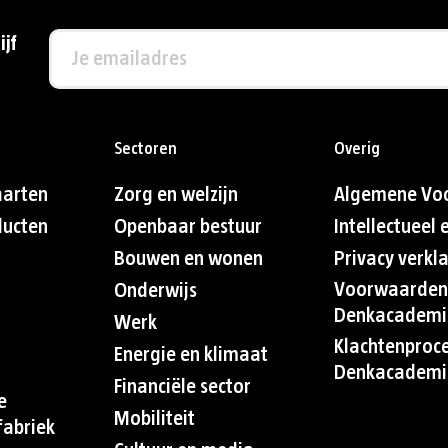
ijf
Sectoren
Overig
aarten
Zorg en welzijn
Algemene Vo
ducten
Openbaar bestuur
Intellectueel
Bouwen en wonen
Privacy verkl
Voorwaarden
Onderwijs
Denkacademi
Werk
Klachtenproc
Energie en klimaat
Denkacademi
Financiële sector
e
Mobiliteit
abriek