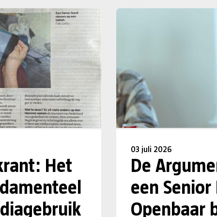
03 juli 2026
krant: Het
De Argumen
undamenteel
een Senior
diagebruik
Openbaar b