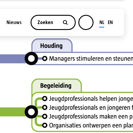
NL
EN
Nieuws
Zoeken
ngen
Sociaal domein
bepalen
Werk
en
Zorg en welzijn
eren
Energie en
klimaat
n
Duurzaamheid