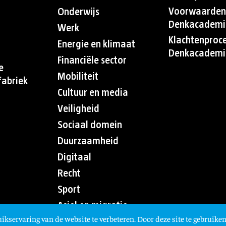
Voorwaarden
Onderwijs
Denkacademi
Werk
Klachtenproc
Energie en klimaat
Denkacademi
Financiële sector
e
Mobiliteit
abriek
Cultuur en media
Veiligheid
Sociaal domein
Duurzaamheid
Digitaal
Recht
Sport
Asiel en migratie
ikservaring van de website te verbeteren. Door deze site te gebruiken