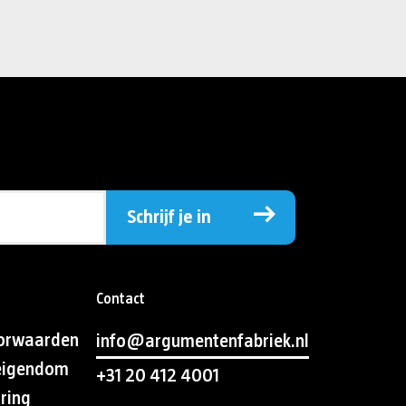
Schrijf je in
Contact
orwaarden
info@argumentenfabriek.nl
 eigendom
+31 20 412 4001
aring