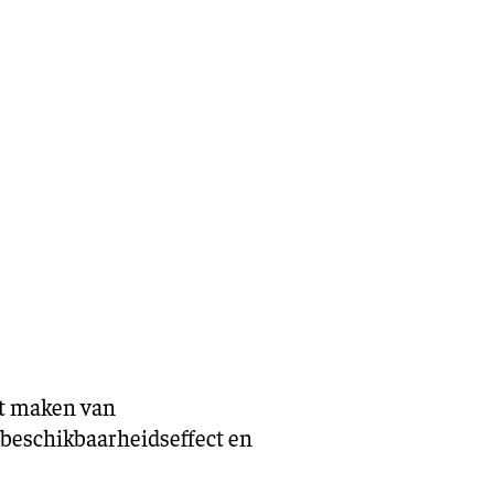
et maken van
 beschikbaarheidseffect en