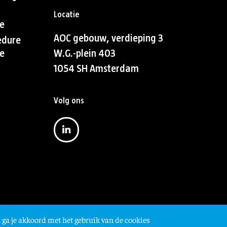
Locatie
e
AOC gebouw, verdieping 3
edure
e
W.G.-plein 403
1054 SH Amsterdam
Volg ons
 ga je akkoord met het gebruik van de cookies