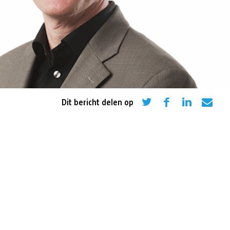
eling
Asiel en migratie
Digitaal
Sport
Dit bericht delen op