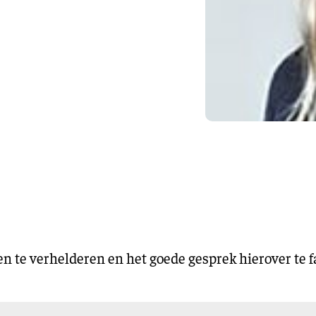
Training en ontwikk
Mobiliteit
Bouwen en
wonen
Financiële sector
te verhelderen en het goede gesprek hierover te fa