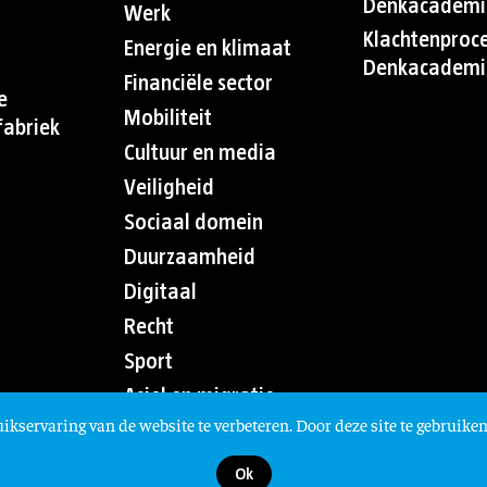
Denkacademi
Werk
Klachtenproc
Energie en klimaat
Denkacademi
Financiële sector
e
Mobiliteit
abriek
Cultuur en media
Veiligheid
Sociaal domein
Duurzaamheid
Digitaal
Recht
Sport
Asiel en migratie
ikservaring van de website te verbeteren. Door deze site te gebruiken
Ok