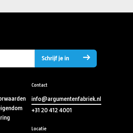
Schrijf je in
Contact
orwaarden
info@argumentenfabriek.nl
 eigendom
+31 20 412 4001
aring
Locatie