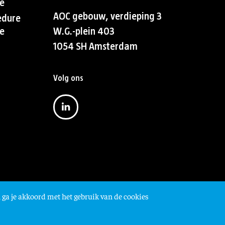
e
AOC gebouw, verdieping 3
edure
e
W.G.-plein 403
1054 SH Amsterdam
Volg ons
 ga je akkoord met het gebruik van de cookies