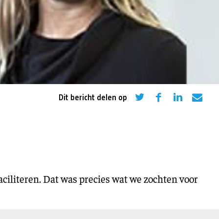
eling
Asiel en migratie
Digitaal
Sport
Dit bericht delen op
ciliteren. Dat was precies wat we zochten voor